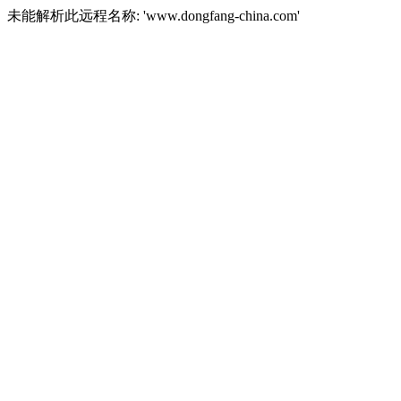
未能解析此远程名称: 'www.dongfang-china.com'